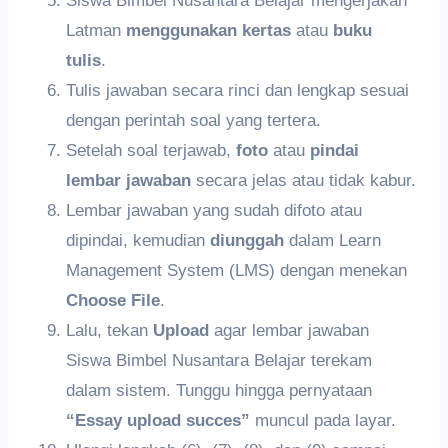
Siswa Bimbel Nusantara Belajar mengerjakan
Latman
menggunakan kertas
atau
buku
tulis
.
Tulis jawaban secara rinci dan lengkap sesuai
dengan perintah soal yang tertera.
Setelah soal terjawab,
f
oto
atau
pindai
lembar
jawaban
secara jelas atau tidak kabur.
Lembar jawaban yang sudah difoto atau
dipindai, kemudian
diunggah
dalam Learn
Management System (LMS) dengan menekan
Choose File
.
Lalu, tekan
Upload
agar lembar jawaban
Siswa Bimbel Nusantara Belajar terekam
dalam sistem. Tunggu hingga pernyataan
“Essay upload succes”
muncul pada layar.